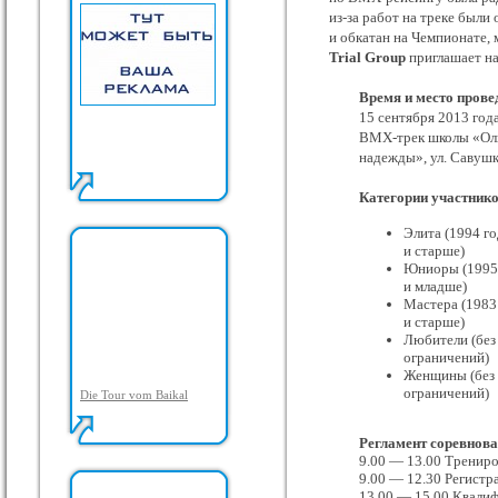
из-за работ на треке были
и обкатан на Чемпионате,
Trial Group
приглашает на
Время и место прове
15 сентября 2013 год
BMX-трек школы «Ол
надежды», ул. Савушк
Категории участник
Элита (1994 г
и старше)
Юниоры (1995
и младше)
Мастера (1983
и старше)
Любители (без
ограничений)
Женщины (без
ограничений)
Die Tour vom Baikal
Регламент соревнов
9.00 — 13.00 Тренир
9.00 — 12.30 Регистр
13.00 — 15.00 Квали