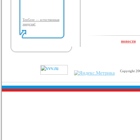
TenGree — естественная
энергия!
новости
Copyright 2