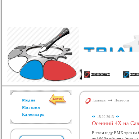
Медиа
Главная
Новости
Магазин
Календарь
15.09.2013
Осенний 4Х на Са
В этом году ВМХ-трек на 
по ВМХ-рейсингу была рад