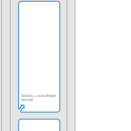
TenGree — естественная
энергия!