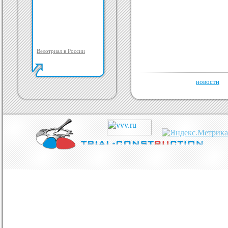
Велотриал в России
новости