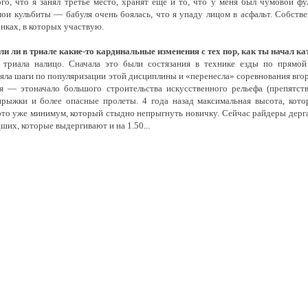
го, что я занял третье место, хранят еще и то, что у меня был чумовой фу
мои кульбиты — бабуля очень боялась, что я упаду лицом в асфальт. Собстве
онках, в которых участвую.
и ли в триале какие-то кардинальные изменения с тех пор, как ты начал ка
 триала налицо. Сначала это были состязания в технике езды по прямой
яла шаги по популяризации этой дисциплины и «перенесла» соревнования вгор
я — этоначало большого строительства искусственного рельефа (препятств
рыжки и более опасные пролеты. 4 года назад максимальная высота, котор
это уже минимум, который стыдно непрыгнуть новичку. Сейчас райдеры дергаю
их, которые выдергивают и на 1.50...