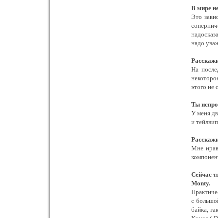
В мире н
Это зави
сопернич
надосказа
надо уваж
Расскажи
На после
некоторое
этого не 
Ты испро
У меня дв
и тейлвип
Расскажи
Мне нрав
компонент
Сейчас т
Monty.
Практиче
с большо
байка, т