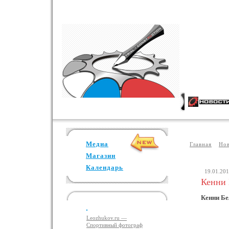
Медиа
Главная
Но
Магазин
Календарь
19.01.20
Кенни 
Кенни Бел
Leozhukov.ru —
Спортивный фотограф