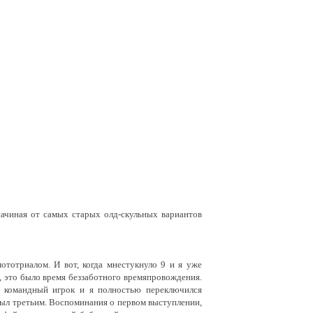
начиная от самых старых олд-скульных вариантов
ототриалом. И вот, когда мнестукнуло 9 и я уже
и, это было время беззаботного времяпровождения.
е командный игрок и я полностью переключился
у был третьим. Воспоминания о первом выступлении,