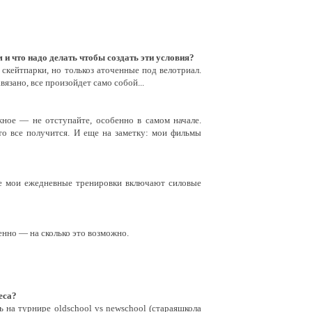
 и что надо делать чтобы создать эти условия?
скейтпарки, но толькоз аточенные под велотриал.
вязано, все произойдет само собой...
жное — не отступайте, особенно в самом начале.
то все получится. И еще на заметку: мои фильмы
же мои ежедневные тренировки включают силовые
енно — на сколько это возможно.
еса?
ь на турнире oldschool vs newschool (стараяшкола