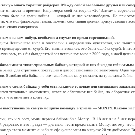
е так уж много хороших райдеров. Между собой вы больше друзья или соп
сит от места и времени. Например,в соей категории «26’ Элита» я соревнов
ество было на грани войны — каждый из нас хотелпобедить. Но при этом
ть, что моя философия такова: момент состязания должен присутствовать всег
ать своих соперников.
 нам о каком-нибудь необычном случае во время соревнований.
днем Чемпионате мира в Австралии я определенно чувствовал, что выигрыв
 преимущество от судей. Его вины в этом нет, это была ошибка судей. В итоге
случилось, то я бы был девятый раз чемпионом мира в 2009 году, а моей целью 
бовал много типов триальных байков, который из них был для тебя самы
а байка: для стритовых покатушек и для соревнований по велотриалу. Один у
ов. Я люблю оба байка, но все-таки больше могу показать на триальном байке.
 нам о своих байках: у тебя есть какие-то топовые или специально заказ
ится титановые компоненты, которые облегчают вес байка, но оборотная ст
ов, что вылетает в копеечку.
ы выступаешь за самую мощную команду в триале — MONTY. Каково настро
ски, как и у всех, моим первым байком был Monty . В 18 лет я на 5 лет пе
й радостью и это правда — для меня честь представлять Monty, потому что я
аккак до этого момента они были сфокусированы на выпуске
20-ти
дюймовок. Выс