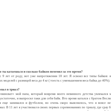
о ты катаешься и сколько байков поменял за это время?
с 9 лет от роду, вот уже напротяжении 18 лет. Я освоил все типы байков: 
х моделей с разницей веса до 4 кг ( тоесть с уменьшением веса байка до 40%).
опал в триал?
«виноват» мой папа, который вовремя моего невинного детства увлекался м
остаточно, и выпросил таки для себя байк. Вто время катался с братом Весл
я еще занимался и футболом, но очень скоро выяснилось, что я вовсе н
иал. В 11 лет я участвовал в своих первых соревнованиях по триалу, где сра