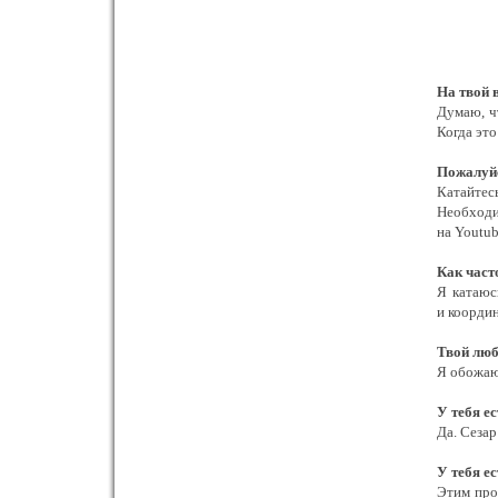
На твой 
Думаю, ч
Когда это
Пожалуйс
Катайтес
Необходи
на Youtub
Как част
Я катаюс
и коорди
Твой люб
Я обожаю 
У тебя е
Да. Сезар
У тебя е
Этим проз