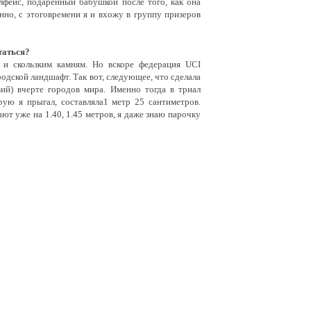
лфейс, подаренный бабушкой после того, как она
нно, с этоговремени я и вхожу в группу призеров
таться?
 и скользким камням. Но вскоре федерация UCI
одской ландшафт. Так вот, следующее, что сделала
ий) вчерте городов мира. Именно тогда в триал
ую я прыгал, составляла1 метр 25 сантиметров.
т уже на 1.40, 1.45 метров, я даже знаю парочку