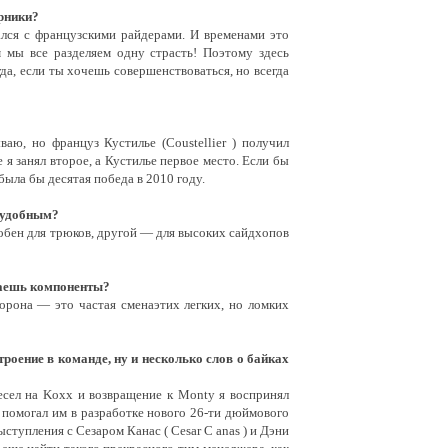
ерники?
ался с французскими райдерами. И временами это
 мы все разделяем одну страсть! Поэтому здесь
да, если ты хочешь совершенствоваться, но всегда
аю, но француз Кустилье (Coustellier ) получил
 я занял второе, а Кустилье первое место. Если бы
была бы десятая победа в 2010 году.
м удобным?
добен для трюков, другой — для высоких сайдхопов
ываешь компоненты?
орона — это частая сменаэтих легких, но ломких
ение в команде, ну и несколько слов о байках
ресел на Koxx и возвращение к Monty я воспринял
 помогал им в разработке нового
26-ти
дюймового
тупления с Сезаром Канас ( Cesar С anas ) и Дэни