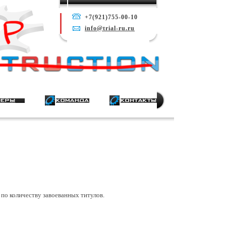
+7(921)755-00-10
info@trial-ru.ru
 по количеству завоеванных титулов.