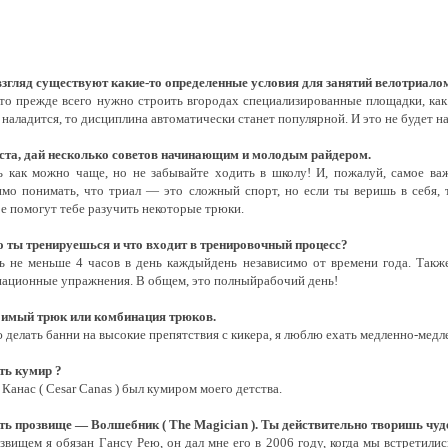
взгляд существуют какие-то определенные условия для занятий велотриалом
то прежде всего нужно строить вгородах специализированные площадки, как 
 наладится, то дисциплина автоматически станет популярной. И это не будет на
та, дай несколько советов начинающим и молодым райдером.
ь как можно чаще, но не забывайте ходить в школу! И, пожалуй, самое ва
мо понимать, что триал — это сложный спорт, но если ты веришь в себя, 
e помогут тебе разучить некоторые трюки.
о ты тренируешься и что входит в тренировочный процесс?
ь не меньше 4 часов в день каждыйдень независимо от времени года. Так
национные упражнения. В общем, это полныйрабочий день!
имый трюк или комбинация трюков.
делать банни на высокие препятствия с кикера, я люблю ехать медленно-медл
сть кумир ?
 Канас ( Cesar Canas ) был кумиром моего детства.
сть прозвище — Волшебник ( The Magician ). Ты действительно творишь чуд
вищем я обязан Гансу Рею, он дал мне его в 2006 году, когда мы встретилис