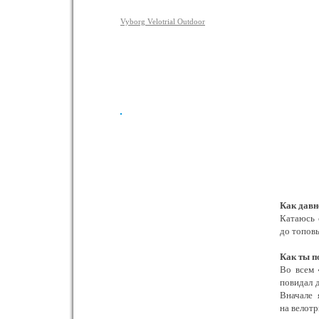
Vyborg Velotrial Outdoor
Как давн
Катаюсь 
до топовы
Как ты п
Во всем 
повидал д
Вначале 
на велотр