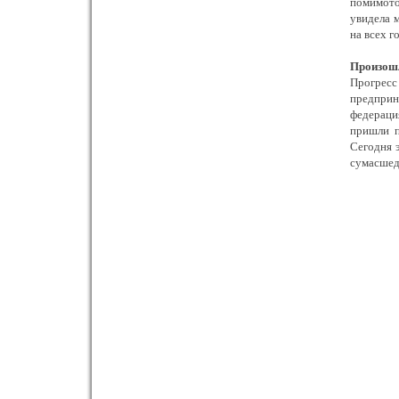
помимото
увидела 
на всех г
Произошл
Прогресс
предприн
федераци
пришли п
Сегодня 
сумасшедш