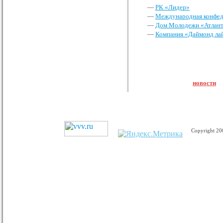
—
РК «Лидер»
—
Международная конфед
—
Дом Молодежи «Атлан
—
Компания «Даймонд ла
новости
Copyright 2