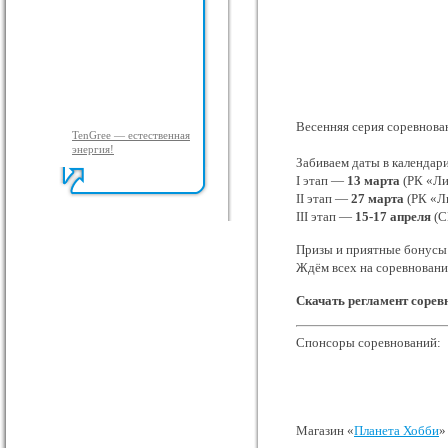
Весенняя серия соревнова
TenGree — естественная
энергия!
Забиваем даты в календар
I этап —
13 марта
(РК «Ли
II этап —
27 марта
(РК «Л
III этап —
15-17
апреля
(С
Призы и приятные бонусы 
Ждём всех на соревнован
Скачать регламент соре
Спонсоры соревнований:
Магазин «
Планета Хобби
»